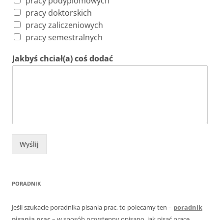
pracy podyplomowych
pracy doktorskich
pracy zaliczeniowych
pracy semestralnych
Jakbyś chciał(a) coś dodać
Wyślij
PORADNIK
Jeśli szukacie poradnika pisania prac, to polecamy ten –
poradnik
pisania prac
– w sposób przystępny opisano, jak pisać prace