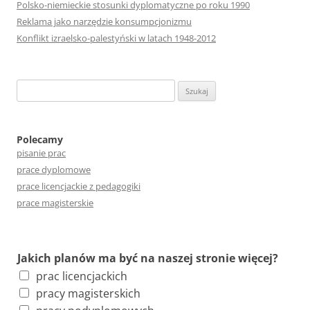
Polsko-niemieckie stosunki dyplomatyczne po roku 1990
Reklama jako narzędzie konsumpcjonizmu
Konflikt izraelsko-palestyński w latach 1948-2012
S
z
u
k
Polecamy
pisanie prac
a
prace dyplomowe
j
prace licencjackie z pedagogiki
:
prace magisterskie
Jakich planów ma być na naszej stronie więcej?
prac licencjackich
pracy magisterskich