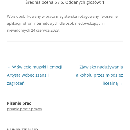
Średnia ocena
5
/ 5. Oddanych głosów:
1
Wpis opublikowany w
praca magisterska
i otagowany
Tworzenie
aplikacji i stron internetowych dla osób niedowidzących i
niewidomych
24 czerwca 2023
.
Nawigacja
←
W świecie muzyki i emocji.
Zjawisko nadużywania
wpisu
Artysta wobec szans i
alkoholu przez młodzież
zagrożeń
licealną
→
Pisanie prac
pisanie prac z prawa
NAJNOWSZE PLANY