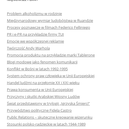
Problem alkoholizmu w rodzinie
Międzynarodowy wymiar ludobójstwa w Ruandzie
Procesy poznawcze w filmach Federico Felliniego
PR i e-PR na przykładzie firmy TUI
Emocje we współczesnej reklamie
Twórczość Andy Warhola
Promocja produktu na przykładzie marki Tablerone
Blogi modowe jako fenomen komunikacji
Konflikt w Bośni w latach 1992-1995
System ochrony praw człowieka w Unii Europejskiej
Handel ludźmi na przełomie XX i XXI wieku
Prawa konsumenta w Unii Europejskiej
Przyczyny i skutki Arabskiej Wiosny Ludów
Świat przedstawiony w trylogii „Igrzyska Śmierci”
Przywództwo polityczne Fidela Castro
Public Relations – skuteczne kreowanie wizerunku
Stosunki polsko-radzieckie w latach 1944-1989