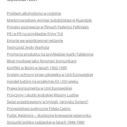
Problem alkoholizmu w rodzinie
Międzynarodowy wymiar ludobójstwa w Ruandzie
Procesy poznawcze w filmach Federico Felliniego
PR i e-PR na przykładzie firmy TUI
Emocje we współczesnej reklamie
Twórczość Andy Warhola
Promocja produktu na przykładzie marki Tablerone
Blogi modowe jako fenomen komunikacji
Konflikt w Bośni w latach 1992-1995
System ochrony praw człowieka w Unii Europejskiej
Handel ludźmi na przełomie XX i XXI wieku
Prawa konsumenta w Unii Europejskiej
Przyczyny i skutki Arabskiej Wiosny Ludów
Świat przedstawiony w trylogii „Igrzyska Śmierci”
Przywództwo polityczne Fidela Castro
Public Relations – skuteczne kreowanie wizerunku
Stosunki polsko-radzieckie w latach 1944-1989