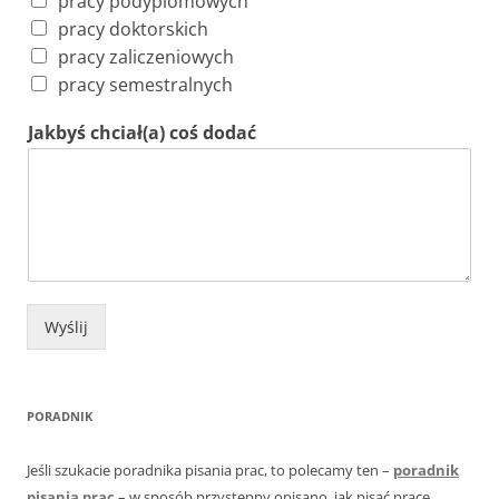
pracy podyplomowych
pracy doktorskich
pracy zaliczeniowych
pracy semestralnych
Jakbyś chciał(a) coś dodać
Wyślij
PORADNIK
Jeśli szukacie poradnika pisania prac, to polecamy ten –
poradnik
pisania prac
– w sposób przystępny opisano, jak pisać prace