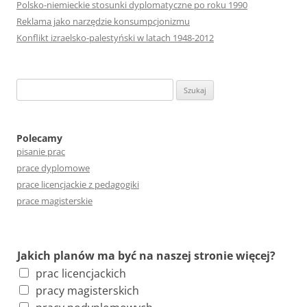
Polsko-niemieckie stosunki dyplomatyczne po roku 1990
Reklama jako narzędzie konsumpcjonizmu
Konflikt izraelsko-palestyński w latach 1948-2012
S
z
u
k
Polecamy
pisanie prac
a
prace dyplomowe
j
prace licencjackie z pedagogiki
:
prace magisterskie
Jakich planów ma być na naszej stronie więcej?
prac licencjackich
pracy magisterskich