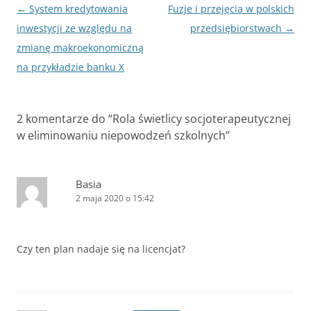
Nawigacja
←
System kredytowania
Fuzje i przejęcia w polskich
wpisu
inwestycji ze względu na
przedsiębiorstwach
→
zmianę makroekonomiczną
na przykładzie banku X
2 komentarze do “
Rola świetlicy socjoterapeutycznej
w eliminowaniu niepowodzeń szkolnych
”
Basia
2 maja 2020 o 15:42
Czy ten plan nadaje się na licencjat?