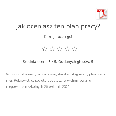
Jak oceniasz ten plan pracy?
Kliknij i oceń go!
☆
☆
☆
☆
☆
Średnia ocena
5
/ 5. Oddanych głosów:
5
Wpis opublikowany w
praca magisterska
i otagowany
plan pracy
mgr
,
Rola świetlicy socjoterapeutycznej w eliminowaniu
niepowodzeń szkolnych
26 kwietnia 2020
.