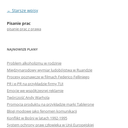
Nawigacja
←
Starsze wpisy
wpisu
Pisanie prac
pisanie prac z prawa
NAJNOWSZE PLANY
Problem alkoholizmu w rodzinie
Międzynarodowy wymiar ludobójstwa w Ruandzie
Procesy poznawcze w filmach Federico Felliniego
PR i e-PR na przykładzie firmy TUI
Emocje we współczesnej reklamie
Twórczość Andy Warhola
Promocja produktu na przykładzie marki Tablerone
Blogi modowe jako fenomen komunikacji
Konflikt w Bośni w latach 1992-1995
System ochrony praw człowieka w Unii Europejskiej