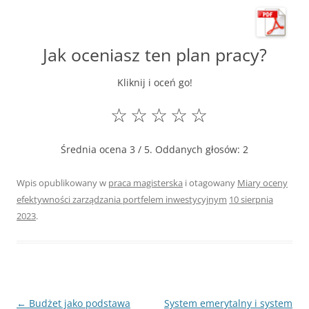
Jak oceniasz ten plan pracy?
Kliknij i oceń go!
☆
☆
☆
☆
☆
Średnia ocena
3
/ 5. Oddanych głosów:
2
Wpis opublikowany w
praca magisterska
i otagowany
Miary oceny
efektywności zarządzania portfelem inwestycyjnym
10 sierpnia
2023
.
Nawigacja
←
Budżet jako podstawa
System emerytalny i system