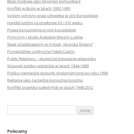
Blogi modowe jako fenomen komunikacji
Konflikt w Bośni w latach 1992-1995
System ochrony praw człowieka w Unii Europejskiej
Handel ludźmi na przełomie XX i XXI wieku
Prawa konsumenta w Unii Europejskiej
Przyczyny i skutki Arabskiej Wiosny Ludów
Świat przedstawiony w trylogii „Igrzyska Śmierci”
Przywództwo polityczne Fidela Castro
Public Relations – skuteczne kreowanie wizerunku
Stosunki polsko-radzieckie w latach 1944-1989
Polsko-niemieckie stosunki dyplomatyczne po roku 1990
Reklama jako narzędzie konsumpcjonizmu
Konflikt izraelsko-palestyński w latach 1948-2012
S
z
u
k
Polecamy