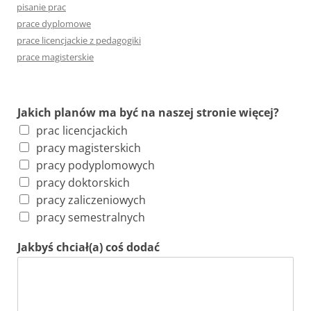
pisanie prac
a
prace dyplomowe
j
prace licencjackie z pedagogiki
:
prace magisterskie
Jakich planów ma być na naszej stronie więcej?
prac licencjackich
pracy magisterskich
pracy podyplomowych
pracy doktorskich
pracy zaliczeniowych
pracy semestralnych
Jakbyś chciał(a) coś dodać