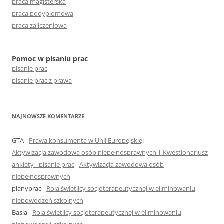
praca magisterska
praca podyplomowa
praca zaliczeniowa
Pomoc w pisaniu prac
pisanie prac
pisanie prac z prawa
NAJNOWSZE KOMENTARZE
GTA
-
Prawa konsumenta w Unii Europejskiej
Aktywizacja zawodowa osób niepełnosprawnych | Kwestionariusz
ankiety - pisanie prac
-
Aktywizacja zawodowa osób
niepełnosprawnych
planyprac
-
Rola świetlicy socjoterapeutycznej w eliminowaniu
niepowodzeń szkolnych
Basia
-
Rola świetlicy socjoterapeutycznej w eliminowaniu