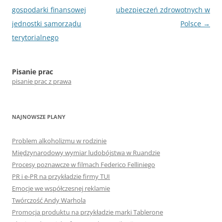
wpisu
gospodarki finansowej
ubezpieczeń zdrowotnych w
jednostki samorządu
Polsce
→
terytorialnego
Pisanie prac
pisanie prac z prawa
NAJNOWSZE PLANY
Problem alkoholizmu w rodzinie
Międzynarodowy wymiar ludobójstwa w Ruandzie
Procesy poznawcze w filmach Federico Felliniego
PR i e-PR na przykładzie firmy TUI
Emocje we współczesnej reklamie
Twórczość Andy Warhola
Promocja produktu na przykładzie marki Tablerone