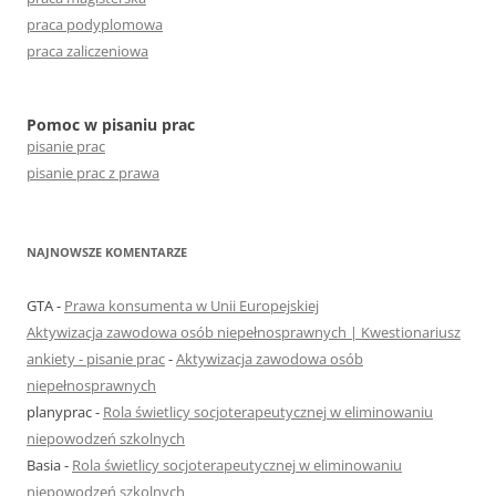
praca podyplomowa
praca zaliczeniowa
Pomoc w pisaniu prac
pisanie prac
pisanie prac z prawa
NAJNOWSZE KOMENTARZE
GTA
-
Prawa konsumenta w Unii Europejskiej
Aktywizacja zawodowa osób niepełnosprawnych | Kwestionariusz
ankiety - pisanie prac
-
Aktywizacja zawodowa osób
niepełnosprawnych
planyprac
-
Rola świetlicy socjoterapeutycznej w eliminowaniu
niepowodzeń szkolnych
Basia
-
Rola świetlicy socjoterapeutycznej w eliminowaniu
niepowodzeń szkolnych