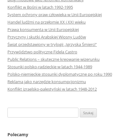
Konflikt w Bośni w latach 1992-1995
System ochrony praw człowieka w Unii Europejskiej
Handel ludźmi na przełomie XX i XXI wieku
Prawa konsumenta w Unii Europejskiej
Przyczyny i skutki Arabskiej Wiosny Ludów
Świat przedstawiony w trylogii „Igrzyska Śmierci”
Przywództwo polityczne Fidela Castro
Public Relations – skuteczne kreowanie wizerunku
Stosunki polsko-radzieckie w latach 1944-1989
Polsko-niemieckie stosunki dyplomatyczne po roku 1990
Reklama jako narzędzie konsumpcjonizmu
Konflikt izraelsko-palestyński w latach 1948-2012
S
z
u
k
Polecamy