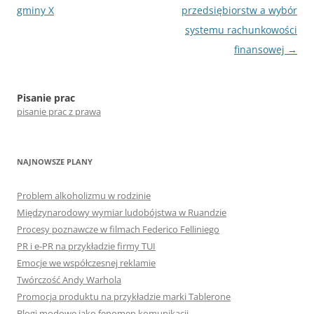
wpisu
gminy X
przedsiębiorstw a wybór
systemu rachunkowości
finansowej
→
Pisanie prac
pisanie prac z prawa
NAJNOWSZE PLANY
Problem alkoholizmu w rodzinie
Międzynarodowy wymiar ludobójstwa w Ruandzie
Procesy poznawcze w filmach Federico Felliniego
PR i e-PR na przykładzie firmy TUI
Emocje we współczesnej reklamie
Twórczość Andy Warhola
Promocja produktu na przykładzie marki Tablerone
Blogi modowe jako fenomen komunikacji