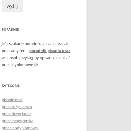
Wyślij
PORADNIK
Jeśli szukacie poradnika pisania prac, to
polecamy ten –
poradnik pisania prac
–
w sposób przystępny opisano, jak pisać
prace dyplomowe 🙂
KATEGORIE
pisanie prac
praca inżynierska
praca licencjacka
praca magisterska
praca podyplomowa