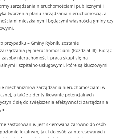
ormy zarządzania nieruchomościami publicznymi i
yka tworzenia planu zarządzania nieruchomością, a
omościami mieszkalnymi będącymi własnością gminy czy
gowymi.
o przypadku – Gminy Rybnik, zostanie
rządzania jej nieruchomościami (Rozdział III). Biorąc
j zasoby nieruchomości, praca skupi się na
alnymi i szpitalno-usługowymi, które są kluczowymi
enie mechanizmów zarządzania nieruchomościami w
icznej, a także zidentyfikowanie potencjalnych
czynić się do zwiększenia efektywności zarządzania
nym.
czne zastosowanie, jest skierowana zarówno do osób
oziomie lokalnym, jak i do osób zainteresowanych