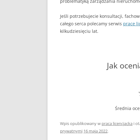
problematyką zarządzania nieruchomoś
Jeśli potrzebujecie konsultacji, facho
całego serca polecamy serwis
prace li
kilkudziesięciu lat.
Jak oceni
Średnia oc
Wpis opublikowany w
praca licencjacka
i o
prywatnymi
16 maja 2022
.