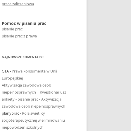
praca zaliczeniowa
Pomoc w pisaniu prac
pisanie prac
pisanie prac z prawa
NAJNOWSZE KOMENTARZE
GTA
-
Prawa konsumenta w Unii
Europejskiej
Aktywizacja zawodowa osób
niepełnosprawnych | Kwestionariusz
ankiety - pisanie prac
-
Aktywizacja
zawodowa osób niepełnosprawnych
planyprac
-
Rola świetlicy
socjoterapeutycznej w eliminowaniu
niepowodzeń szkolnych