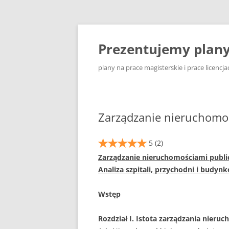
Przejdź
do
treści
Prezentujemy plany 
plany na prace magisterskie i prace licencja
Zarządzanie nieruchomoś
5
(2)
Zarządzanie nieruchomościami publi
Analiza szpitali, przychodni i budy
Wstęp
Rozdział I. Istota zarządzania nieru