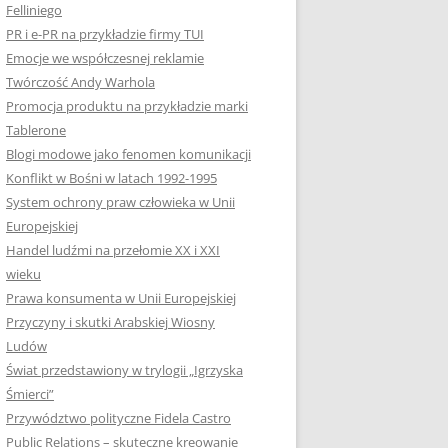
Felliniego
PR i e-PR na przykładzie firmy TUI
Emocje we współczesnej reklamie
Twórczość Andy Warhola
Promocja produktu na przykładzie marki
Tablerone
Blogi modowe jako fenomen komunikacji
Konflikt w Bośni w latach 1992-1995
System ochrony praw człowieka w Unii
Europejskiej
Handel ludźmi na przełomie XX i XXI
wieku
Prawa konsumenta w Unii Europejskiej
Przyczyny i skutki Arabskiej Wiosny
Ludów
Świat przedstawiony w trylogii „Igrzyska
Śmierci”
Przywództwo polityczne Fidela Castro
Public Relations – skuteczne kreowanie