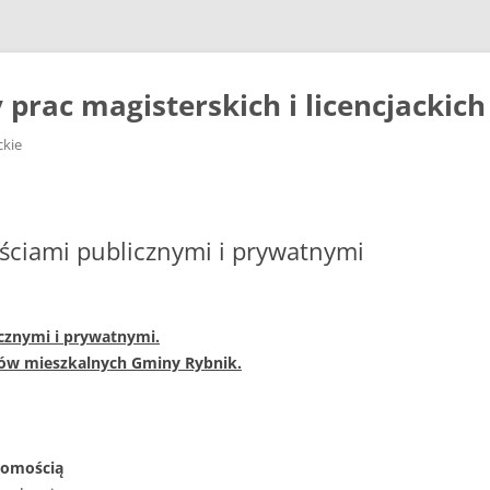
prac magisterskich i licencjackich
ckie
ciami publicznymi i prywatnymi
cznymi i prywatnymi.
nków mieszkalnych Gminy Rybnik.
chomością