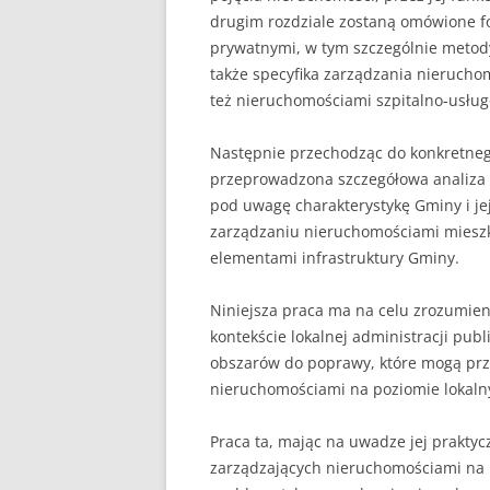
drugim rozdziale zostaną omówione f
prywatnymi, w tym szczególnie metod
także specyfika zarządzania nieruch
też nieruchomościami szpitalno-usłu
Następnie przechodząc do konkretneg
przeprowadzona szczegółowa analiza za
pod uwagę charakterystykę Gminy i je
zarządzaniu nieruchomościami mieszk
elementami infrastruktury Gminy.
Niniejsza praca ma na celu zrozumi
kontekście lokalnej administracji publ
obszarów do poprawy, które mogą przy
nieruchomościami na poziomie lokal
Praca ta, mając na uwadze jej prakty
zarządzających nieruchomościami na p