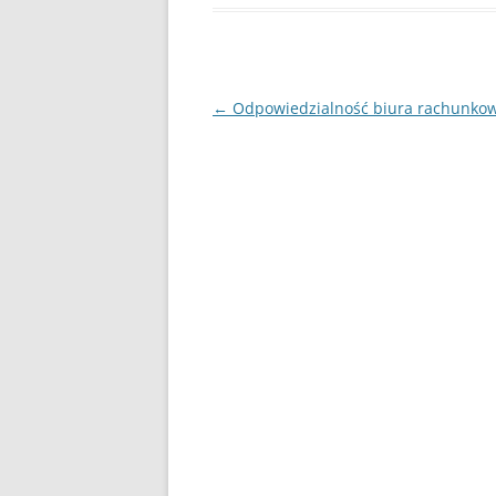
Nawigacja
←
Odpowiedzialność biura rachunko
wpisu