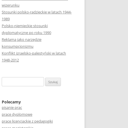
wizerunku
Stosunki polsko-radzieckie w latach 1944-
1989
Polsko-niemieckie stosunki
dyplomatyczne po roku 1990
Reklama jako narzędzie
konsumpcjonizmu
Konflikt izraelsko-palestyński w latach
1948-2012
S
z
u
k
Polecamy
pisanie prac
a
prace dyplomowe
j
prace licencjackie z pedagogiki
: