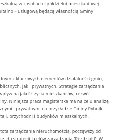
eszkalną w zasobach spółdzielni mieszkaniowej
pitalno – usługową będącą własnością Gminy
ednym z kluczowych elementów działalności gmin,
licznych, jak i prywatnych. Strategie zarządzania
pływ na jakość życia mieszkańców, rozwój
iny. Niniejsza praca magisterska ma na celu analizę
znymi i prywatnymi na przykładzie Gminy Rybnik.
pitali, przychodni i budynków mieszkalnych.
tota zarządzania nieruchomością, począwszy od
e, do strategii i celów zarządzania (Rozdział I). W