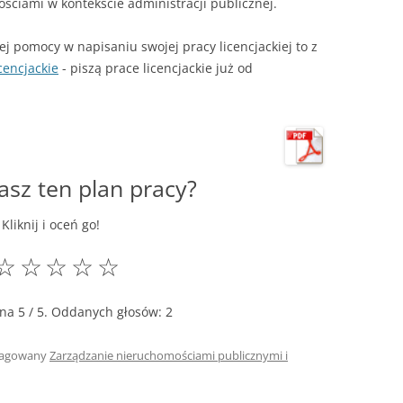
ciami w kontekście administracji publicznej.
wej pomocy w napisaniu swojej pracy licencjackiej to z
cencjackie
- piszą prace licencjackie już od
asz ten plan pracy?
Kliknij i oceń go!
☆
☆
☆
☆
☆
ena
5
/ 5. Oddanych głosów:
2
tagowany
Zarządzanie nieruchomościami publicznymi i