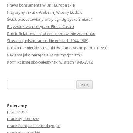
Prawa konsumenta w Unii Europejskiej
Przyczyny i skutki Arabskiej Wiosny Ludów
Świat przedstawiony w trylogii „Igrzyska Śmierci”
Przywództwo polityczne Fidela Castro
Public Relations – skuteczne kreowanie wizerunku
Stosunki polsko-radzieckie w latach 1944-1989
Polsko-niemieckie stosunki dyplomatyczne po roku 1990
Reklama jako narzędzie konsumpcjonizmu
Konflikt izraelsko-palestyński w latach 1948-2012
S
z
u
k
Polecamy
pisanie prac
a
prace dyplomowe
j
prace licencjackie z pedagogiki
:
prace magisterskie