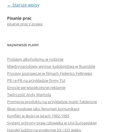
Nawigacja
←
Starsze wpisy
wpisu
Pisanie prac
pisanie prac z prawa
NAJNOWSZE PLANY
Problem alkoholizmu w rodzinie
Międzynarodowy wymiar ludobójstwa w Ruandzie
Procesy poznawcze w filmach Federico Felliniego
PR i e-PR na przykładzie firmy TUI
Emocje we współczesnej reklamie
Twórczość Andy Warhola
Promocja produktu na przykładzie marki Tablerone
Blogi modowe jako fenomen komunikacji
Konflikt w Bośni w latach 1992-1995
System ochrony praw człowieka w Unii Europejskiej
Handel ludźmi na przełomie XX i XXI wieku