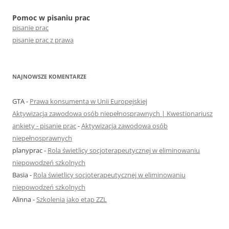
Pomoc w pisaniu prac
pisanie prac
pisanie prac z prawa
NAJNOWSZE KOMENTARZE
GTA
-
Prawa konsumenta w Unii Europejskiej
Aktywizacja zawodowa osób niepełnosprawnych | Kwestionariusz
ankiety - pisanie prac
-
Aktywizacja zawodowa osób
niepełnosprawnych
planyprac
-
Rola świetlicy socjoterapeutycznej w eliminowaniu
niepowodzeń szkolnych
Basia
-
Rola świetlicy socjoterapeutycznej w eliminowaniu
niepowodzeń szkolnych
Alinna
-
Szkolenia jako etap ZZL