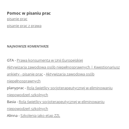
Pomoc w pisaniu prac
pisanie prac
pisanie prac z prawa
NAJNOWSZE KOMENTARZE
GTA
-
Prawa konsumenta w Unii Europejskiej
Aktywizacja zawodowa osób niepełnosprawnych | Kwestionariusz
ankiety - pisanie prac
-
Aktywizacja zawodowa osób
niepełnosprawnych
planyprac
-
Rola świetlicy socjoterapeutycznej w eliminowaniu
niepowodzeń szkolnych
Basia
-
Rola świetlicy socjoterapeutycznej w eliminowaniu
niepowodzeń szkolnych
Alinna
-
Szkolenia jako etap ZZL