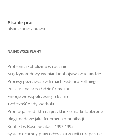
Pisanie prac
pisanie prac z prawa
NAJNOWSZE PLANY
Problem alkoholizmu w rodzinie
Międzynarodowy wymiar ludobójstwa w Ruandzie
Procesy poznawcze w filmach Federico Felliniego
PR i e-PR na przykładzie firmy TUI
Emocje we współczesnej reklamie
Twórczość Andy Warhola
Promocja produktu na przykładzie marki Tablerone
Blogi modowe jako fenomen komunikacji
Konflikt w Bośni w latach 1992-1995
System ochrony praw człowieka w Unii Europejskiej