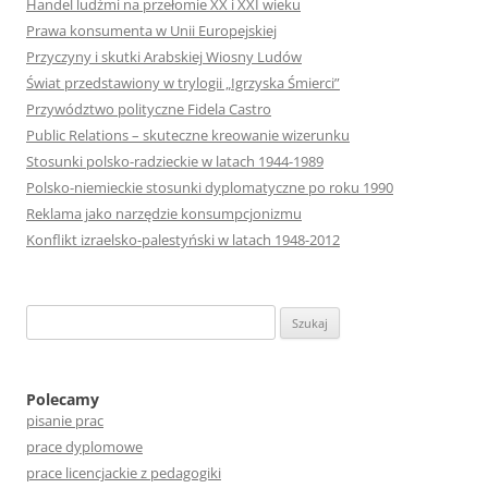
Handel ludźmi na przełomie XX i XXI wieku
Prawa konsumenta w Unii Europejskiej
Przyczyny i skutki Arabskiej Wiosny Ludów
Świat przedstawiony w trylogii „Igrzyska Śmierci”
Przywództwo polityczne Fidela Castro
Public Relations – skuteczne kreowanie wizerunku
Stosunki polsko-radzieckie w latach 1944-1989
Polsko-niemieckie stosunki dyplomatyczne po roku 1990
Reklama jako narzędzie konsumpcjonizmu
Konflikt izraelsko-palestyński w latach 1948-2012
S
z
u
k
Polecamy
pisanie prac
a
prace dyplomowe
j
prace licencjackie z pedagogiki
: