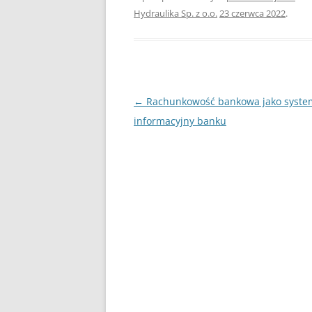
Hydraulika Sp. z o.o.
23 czerwca 2022
.
Nawigacja
←
Rachunkowość bankowa jako syste
wpisu
informacyjny banku