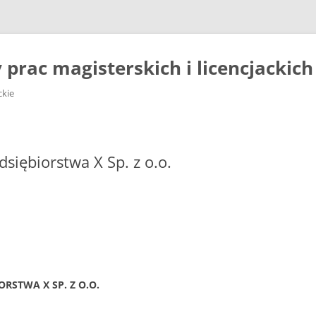
prac magisterskich i licencjackich
ckie
dsiębiorstwa X Sp. z o.o.
RSTWA X SP. Z O.O.