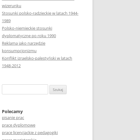
wizerunku
Stosunki polsko-radzieckie w latach 1944-
1989
Polsko-niemieckie stosunki
dyplomatyczne po roku 1990
Reklama jako narzędzie
konsumpcjonizmu
Konflikt izraelsko-palestyński w latach
1948-2012
S
z
u
k
Polecamy
pisanie prac
a
prace dyplomowe
j
prace licencjackie z pedagogiki
: