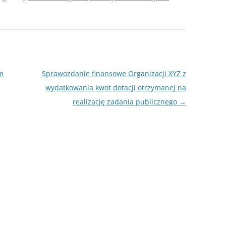
m
Sprawozdanie finansowe Organizacji XYZ z
wydatkowania kwot dotacji otrzymanej na
realizację zadania publicznego
→