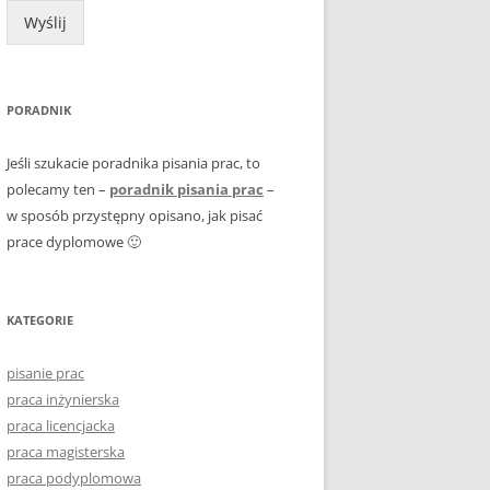
Wyślij
PORADNIK
Jeśli szukacie poradnika pisania prac, to
polecamy ten –
poradnik pisania prac
–
w sposób przystępny opisano, jak pisać
prace dyplomowe 🙂
KATEGORIE
pisanie prac
praca inżynierska
praca licencjacka
praca magisterska
praca podyplomowa