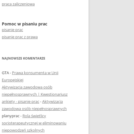
praca zaliczeniowa
Pomoc w pisaniu prac
pisanie prac
pisanie prac z prawa
NAJNOWSZE KOMENTARZE
GTA
-
Prawa konsumenta w Unii
Europejskiej
Aktywizacja zawodowa osób
niepełnosprawnych | Kwestionariusz
ankiety - pisanie prac
-
Aktywizacja
zawodowa osób niepełnosprawnych
planyprac
-
Rola świetlicy
socjoterapeutycznej w eliminowaniu
niepowodzeń szkolnych