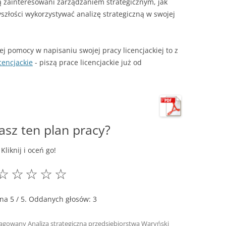
ą zainteresowani zarządzaniem strategicznym, jak
szłości wykorzystywać analizę strategiczną w swojej
wej pomocy w napisaniu swojej pracy licencjackiej to z
cencjackie
- piszą prace licencjackie już od
asz ten plan pracy?
Kliknij i oceń go!
☆
☆
☆
☆
☆
ena
5
/ 5. Oddanych głosów:
3
tagowany
Analiza strategiczna przedsiębiorstwa Waryński