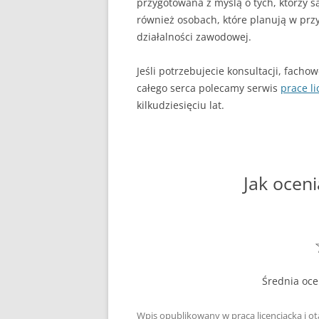
przygotowana z myślą o tych, którzy s
również osobach, które planują w przy
działalności zawodowej.
Jeśli potrzebujecie konsultacji, facho
całego serca polecamy serwis
prace li
kilkudziesięciu lat.
Jak oceni
Średnia oc
Wpis opublikowany w
praca licencjacka
i o