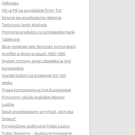
Felliniego
PR i e-PR na przykładzie firmy TUI
Emocje we współczesnej reklamie
Twórczość Andy Warhola
Promocja produktu na przykładzie marki
Tablerone
Blogi modowe jako fenomen komunikacji
Konflikt w Bośni w latach 1992-1995
System ochrony praw człowieka w Unii
Europejskiej
Handel ludźmi na przełomie XX i XXI
wieku
Prawa konsumenta w Unii Europejskiej
Przyczyny i skutki Arabskiej Wiosny
Ludów
Świat przedstawiony w trylogii „Igrzyska
Śmierci”
Przywództwo polityczne Fidela Castro
Public Relations – skuteczne kreowanie